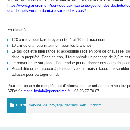
Toutes les informations concernant le service sont sur le site internet :
https://www.grandreims.fr/services-aux-habitants/gestion-des-dechets/le
des-dechets-verts-a-domicile-sur-rendez-vous
?
En résumé :
12€ par rdv pour faire broyer entre 1 et 10 m3 maximum
10 cm de diamètre maximum pour les branches
Le tas doit être bien rangé et accessible (soir en bord de chaussée, soi
dans la propriété. Dans ce cas, il faut prévoir un passage de 2,5 m et 
Le broyat reste sur place. L’entreprise pourra donner des conseils pour 
Possibilité de se grouper à plusieurs voisins mais il faudra rassemble
adresse pour partager un rdv
Pour tout besoin de complément d’information sur cet article, n’hésitez
BZDAK :
marie.bzdak@grandreims.fr
– 03.26.77.70.07
service_de_broyage_dechets_vert_vf.docx
DOCX