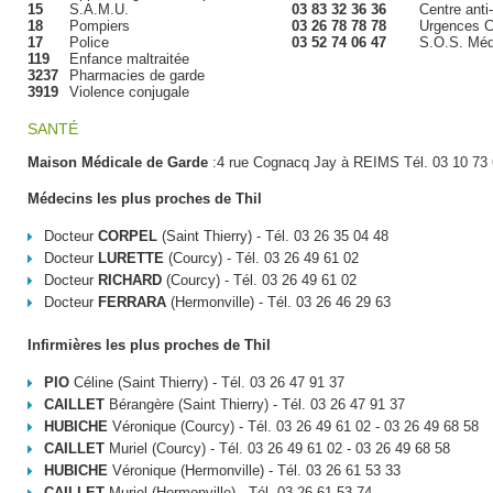
15
S.A.M.U.
03 83 32 36 36
Centre anti
18
Pompiers
03 26 78 78 78
Urgences C
17
Police
03 52 74 06 47
S.O.S. Méd
119
Enfance maltraitée
3237
Pharmacies de garde
3919
Violence conjugale
SANTÉ
Maison Médicale de Garde
:4 rue Cognacq Jay à REIMS Tél. 03 10 73 
Médecins les plus proches de Thil
Docteur
CORPEL
(Saint Thierry) - Tél. 03 26 35 04 48
Docteur
LURETTE
(Courcy) - Tél. 03 26 49 61 02
Docteur
RICHARD
(Courcy) - Tél. 03 26 49 61 02
Docteur
FERRARA
(Hermonville) - Tél. 03 26 46 29 63
Infirmières les plus proches de Thil
PIO
Céline (Saint Thierry) - Tél. 03 26 47 91 37
CAILLET
Bérangère (Saint Thierry) - Tél. 03 26 47 91 37
HUBICHE
Véronique (Courcy) - Tél. 03 26 49 61 02 - 03 26 49 68 58
CAILLET
Muriel (Courcy) - Tél. 03 26 49 61 02 - 03 26 49 68 58
HUBICHE
Véronique (Hermonville) - Tél. 03 26 61 53 33
CAILLET
Muriel (Hermonville) - Tél. 03 26 61 53 74