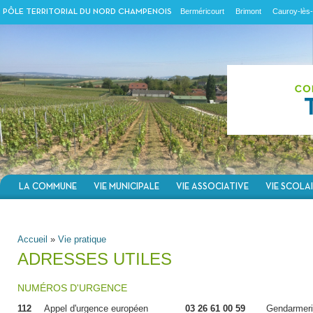
Berméricourt
Brimont
Cauroy-lès-
PÔLE TERRITORIAL DU NORD CHAMPENOIS
LA COMMUNE
VIE MUNICIPALE
VIE ASSOCIATIVE
VIE SCOLA
VOUS ÊTES ICI
Accueil
»
Vie pratique
ADRESSES UTILES
NUMÉROS D'URGENCE
112
Appel d'urgence européen
03 26 61 00 59
Gendarmerie