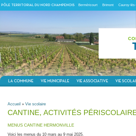
Berméricourt
Brimont
Cauroy-lès-
PÔLE TERRITORIAL DU NORD CHAMPENOIS
LA COMMUNE
VIE MUNICIPALE
VIE ASSOCIATIVE
VIE SCOLA
VOUS ÊTES ICI
Accueil
»
Vie scolaire
CANTINE, ACTIVITÉS PÉRISCOLAIR
MENUS CANTINE HERMONVILLE
Voici les menus du 10 mars au 9 mai 2025.