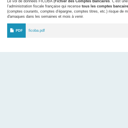
Le vol de données FICOBA (
Fichier des Comptes Bancaires
. C’est un
l’administration fiscale française qui recense
tous les comptes bancaire
(comptes courants, comptes d’épargne, comptes titres, etc.) risque de mu
d'arnaques dans les semaines et mois à venir.
ficoba.pdf
PDF